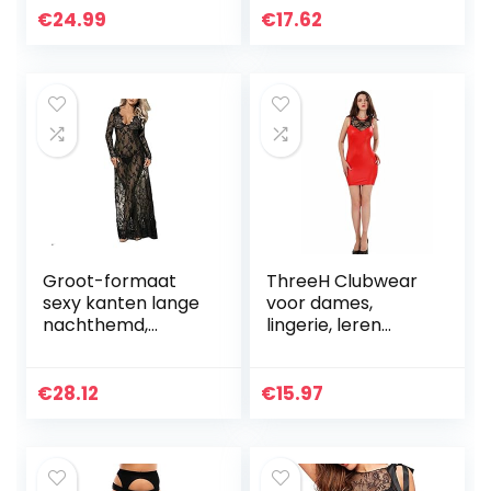
shutter bril party
€
24.99
€
17.62
rekwisieten
opblaasbare
instrumenten…
Groot-formaat
ThreeH Clubwear
sexy kanten lange
voor dames,
nachthemd,
lingerie, leren
comfortabel
jumpsuit,
ondergoed,
bodyconjurk, mini-
doorzichtige
feestclubjurk
€
28.12
€
15.97
kimono robe -Sexy
lingerie kant pop…