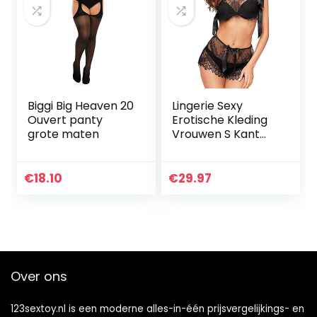
Biggi Big Heaven 20
Lingerie Sexy
Ouvert panty
Erotische Kleding
grote maten
Vrouwen S Kant
Sexy Lingerie Sets
Transparante
Bralette Beha En
€
18.10
€
29.97
Panty Set
Strappy…
Over ons
123sextoy.nl is een moderne alles-in-één prijsvergelijkings- en