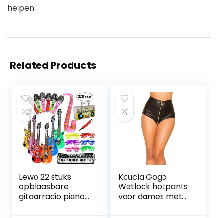
helpen.
Related Products
Lewo 22 stuks
Koucla Gogo
opblaasbare
Wetlook hotpants
gitaarradio piano
voor dames met
saxofoon
rits
microfoons