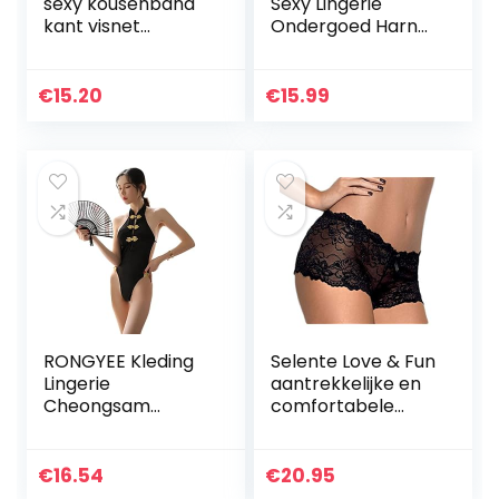
sexy kousenband
Sexy Lingerie
kant visnet
Ondergoed Harnas
ondergoed dames
Kanten Beha en
sets panty kousen
Panty Set 3 Stuks
kousen kousen
Bralettes
€
15.20
€
15.99
pantiek hoge
Kousenband
patroon…
Lingerie Set
RONGYEE Kleding
Selente Love & Fun
Lingerie
aantrekkelijke en
Cheongsam
comfortabele
Kostuum Anime
damestanga,
Babydoll Pak
gedeeltelijk als
Chinese Stijl
openget, gemaakt
€
16.54
€
20.95
in de EU