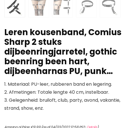
Leren kousenband, Comius
Sharp 2 stuks
dijbeenringjarretel, gothic
beenring been hart,
dijbeenharnas PU, punk…
1. Materiaal: PU-leer, rubberen band en legering.
2. Afmetingen: Totale lengte 40 cm, instelbaar.
3. Gelegenheid: bruiloft, club, party, avond, vakantie,
strand, show, enz.
Amazon.nl Price:
€
9.99
(as of 04/03/2022 12:58 PST-
Details
)