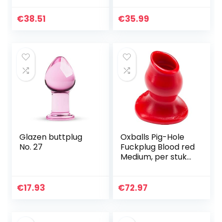
butt plug met
mannen en
pomp voor
vrouwen
€
38.51
€
35.99
vrouwen en
mannen 14,8 x 4,1
cm
Glazen buttplug
Oxballs Pig-Hole
No. 27
Fuckplug Blood red
Medium, per stuk
verpakt (1 x 1
stuks)
€
17.93
€
72.97