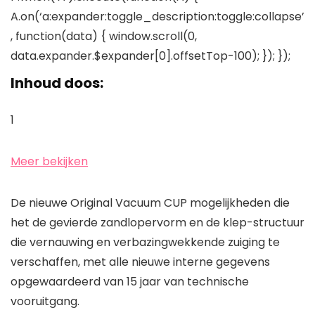
A.on(‘a:expander:toggle_description:toggle:collapse’
, function(data) { window.scroll(0,
data.expander.$expander[0].offsetTop-100); }); });
Inhoud doos:
1
Meer bekijken
De nieuwe Original Vacuum CUP mogelijkheden die
het de gevierde zandlopervorm en de klep-structuur
die vernauwing en verbazingwekkende zuiging te
verschaffen, met alle nieuwe interne gegevens
opgewaardeerd van 15 jaar van technische
vooruitgang.