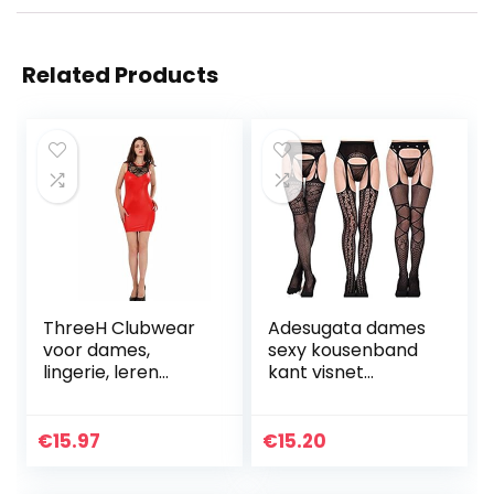
Related Products
ThreeH Clubwear
Adesugata dames
voor dames,
sexy kousenband
lingerie, leren
kant visnet
jumpsuit,
ondergoed dames
bodyconjurk, mini-
sets panty kousen
feestclubjurk
kousen kousen
€
15.97
€
15.20
pantiek hoge
patroon…