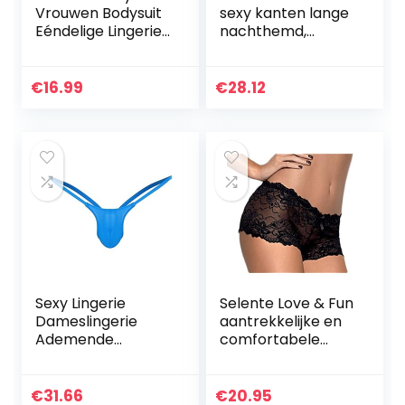
Vrouwen Bodysuit
sexy kanten lange
Eéndelige Lingerie
nachthemd,
Opengewerkte
comfortabel
Kant Diepe V-Hals
ondergoed,
Blote Rug Lingerie
doorzichtige
€
16.99
€
28.12
Set
kimono robe -Sexy
lingerie kant pop…
Sexy Lingerie
Selente Love & Fun
Dameslingerie
aantrekkelijke en
Ademende
comfortabele
Jockstrap String
damestanga,
Met Lage Taille
gedeeltelijk als
Voor Heren
openget, gemaakt
€
31.66
€
20.95