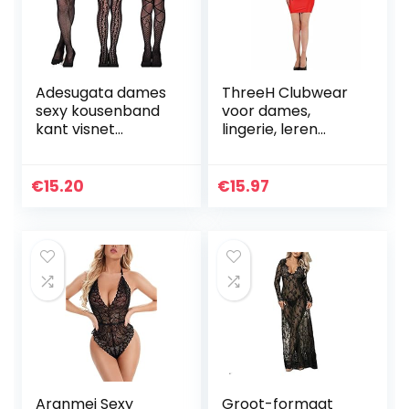
Adesugata dames
ThreeH Clubwear
sexy kousenband
voor dames,
kant visnet
lingerie, leren
ondergoed dames
jumpsuit,
sets panty kousen
bodyconjurk, mini-
kousen kousen
feestclubjurk
€
15.20
€
15.97
pantiek hoge
patroon…
Aranmei Sexy
Groot-formaat