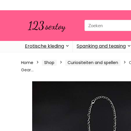
Search
for:
Erotische kleding
Spanking and teasing
Home
Shop
Curiositeiten and spellen
C
Gear…