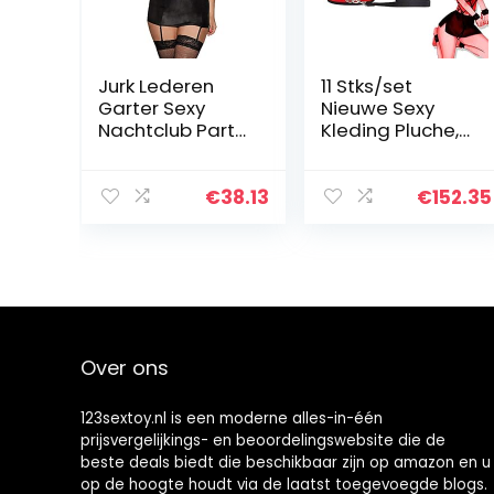
Jurk Lederen
11 Stks/set
Garter Sexy
Nieuwe Sexy
Nachtclub Party
Kleding Pluche,
Jurk Diepe V
Pak Alternatieve
strak Pack Hip
Set
Rok 5XL
Bevestigingset
€
38.13
€
152.35
R80662black
Nylon Lederen
Set
Over ons
123sextoy.nl is een moderne alles-in-één
prijsvergelijkings- en beoordelingswebsite die de
beste deals biedt die beschikbaar zijn op amazon en u
op de hoogte houdt via de laatst toegevoegde blogs.