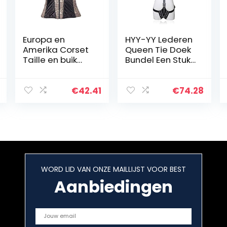
Europa en
HYY-YY Lederen
Amerika Corset
Queen Tie Doek
Taille en buik
Bundel Een Stuk
Body Sculpting
Sex Products
Vest Vest Jas
Volwassene
Rits Slim L
€
42.41
€
74.28
Apricota29281
WORD LID VAN ONZE MAILLIJST VOOR BEST
Aanbiedingen