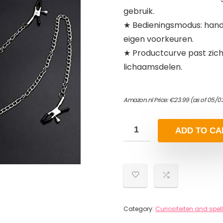
gebruik.
★ Bedieningsmodus: handm
eigen voorkeuren.
★ Productcurve past zich
lichaamsdelen.
Amazon.nl Price:
€
23.99
(as of 05/03
ADD TO CA
Category:
Curiositeiten and spel