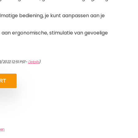
atige bediening, je kunt aanpassen aan je
 aan ergonomische, stimulatie van gevoelige
/2022 12:51 PST-
Details
)
RT
len