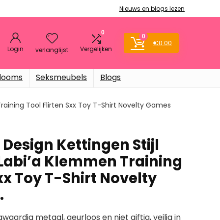
Nieuws en blogs lezen
0
0
€
0.00
Login
Vergelijken
verlanglijst
dooms
Seksmeubels
Blogs
raining Tool Flirten Sxx Toy T-Shirt Novelty Games
Design Kettingen Stijl
s Labi’a Klemmen Training
Sxx Toy T-Shirt Novelty
…
ardig metaal, geurloos en niet giftig, veilig in