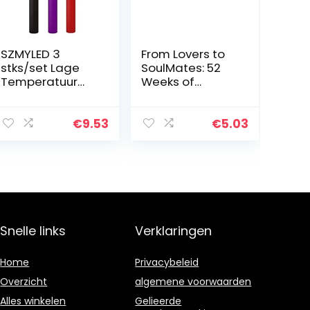
SZMYLED 3
From Lovers to
stks/set Lage
SoulMates: 52
Temperatuur
Weeks of
Kaars Bdsm
Seduction – The
Druppelkaarsen
Lovers Guide to
SM Bed
Satisfaction (Is
€
9.53
€
5.03
Hoofdsteunen
passion, fun and
voor Vrouwen
great sex
Mannen Sex Wax
dead…
Erotisch…
Snelle links
Verklaringen
Home
Privacybeleid
Overzicht
algemene voorwaarden
Alles winkelen
Gelieerde