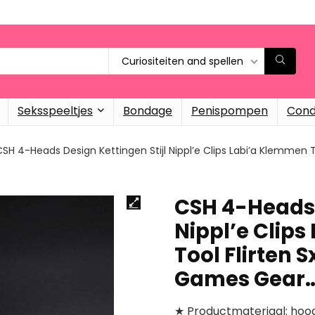
Curiositeiten and spellen
Seksspeeltjes
Bondage
Penispompen
Con
SH 4-Heads Design Kettingen Stijl Nippl’e Clips Labi’a Klemmen T
CSH 4-Heads 
Nippl’e Clip
Tool Flirten 
Games Gear
★ Productmateriaal: hoogwa