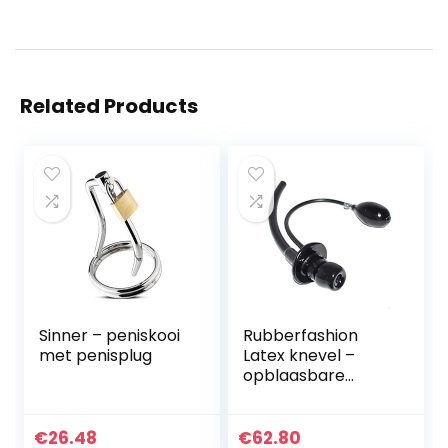
Related Products
Sinner – peniskooi
Rubberfashion
met penisplug
Latex knevel –
opblaasbare
mondknevel – gag
met adembuis en
pomp voor dames
€
26.48
€
62.80