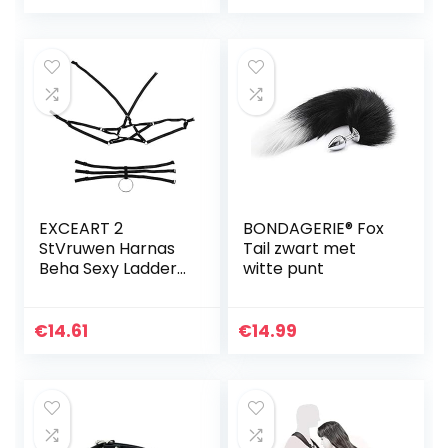
en heren
EXCEART 2
BONDAGERIE® Fox
StVruwen Harnas
Tail zwart met
Beha Sexy Ladder
witte punt
Uitgesneden
Lingerie Push
upelige Beha en
€
14.61
€
14.99
PanCuplStrappynd
erged Vr Sex Bed…