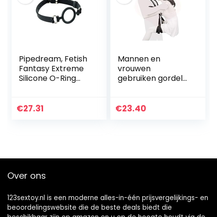
Pipedream, Fetish
Mannen en
Fantasy Extreme
vrouwen
Silicone O-Ring
gebruiken gordels,
Gag
fitnessyoga-
gordels, masseren
Pilates en
€
27.31
€
23.40
vergroten het
geluk
Over ons
123sextoy.nl is een moderne alles-in-één prijsvergelijkings- en
beoordelingswebsite die de beste deals biedt die