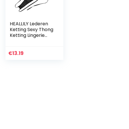
HEALLILY Lederen
Ketting Sexy Thong
Ketting Lingerie
Faux Lederen
Hoofdsteunen
Bondage Kostuum
€
13.19
Sm Flirten
Speelgoed Voor…