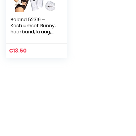
Boland 52319 –
Kostuumset Bunny,
haarband, kraag,
manchetten en
staart, wit
€
13.50