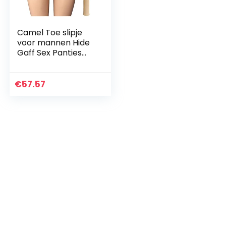
Camel Toe slipje
voor mannen Hide
Gaff Sex Panties
Siliconen String
Transgender en
Crossdresser met 2
€
57.57
sets verstelbare T…