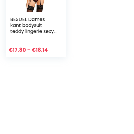
BESDEL Dames
kant bodysuit
teddy lingerie sexy
babydoll chemise
met jarretelgordel
zwart S –XXL
Price
€
17.80
–
€
18.14
range:
€17.80
through
€18.14