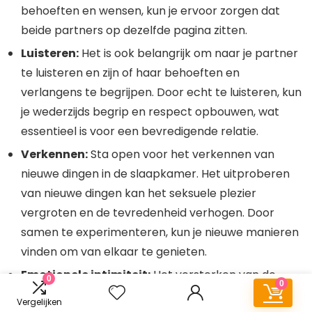
behoeften en wensen, kun je ervoor zorgen dat
beide partners op dezelfde pagina zitten.
Luisteren:
Het is ook belangrijk om naar je partner
te luisteren en zijn of haar behoeften en
verlangens te begrijpen. Door echt te luisteren, kun
je wederzijds begrip en respect opbouwen, wat
essentieel is voor een bevredigende relatie.
Verkennen:
Sta open voor het verkennen van
nieuwe dingen in de slaapkamer. Het uitproberen
van nieuwe dingen kan het seksuele plezier
vergroten en de tevredenheid verhogen. Door
samen te experimenteren, kun je nieuwe manieren
vinden om van elkaar te genieten.
Emotionele intimiteit:
Het versterken van de
0
0
emotionele band met je partner is de basis voor
Vergelijken