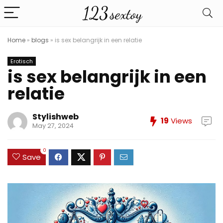
Home
»
blogs
»
is sex belangrijk in een relatie
Erotisch
is sex belangrijk in een
relatie
Stylishweb
19
Views
May 27, 2024
0
Save