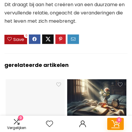
Dit draagt bij aan het creëren van een duurzame en
vervullende relatie, ongeacht de veranderingen die
het leven met zich meebrengt.
0
Save
gerelateerde artikelen
0
0
Kinky Things voor
hoelang geen sex na
Vergelijken