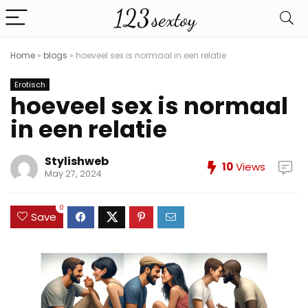
Home
»
blogs
»
hoeveel sex is normaal in een relatie
Erotisch
hoeveel sex is normaal
in een relatie
Stylishweb
10
Views
May 27, 2024
0
Save